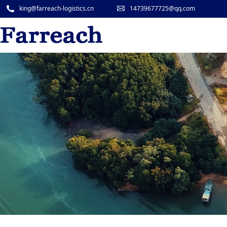
king@farreach-logistics.cn
14739677725@qq.com